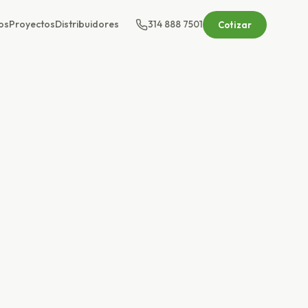
os
Proyectos
Distribuidores
314 888 7501
Cotizar