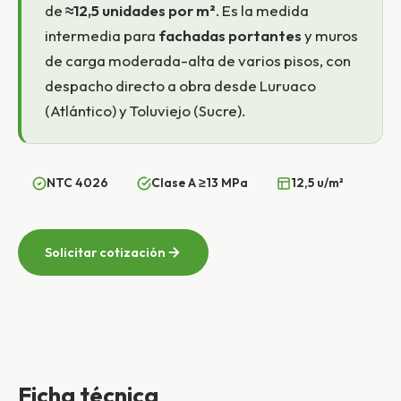
de
≈12,5 unidades por m²
. Es la medida
intermedia para
fachadas portantes
y muros
de carga moderada-alta de varios pisos, con
despacho directo a obra desde Luruaco
(Atlántico) y Toluviejo (Sucre).
NTC 4026
Clase A ≥13 MPa
12,5 u/m²
Solicitar cotización
Ficha técnica