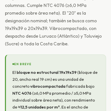
columnas. Cumple NTC 4076 (≥6,0 MPa
promedio sobre área neta). El "20" es la
designación nominal; también se busca como
19x19x39 o 20x19x39. Vibrocompactado, con
despacho desde Luruaco (Atlántico) y Toluviejo
(Sucre) a toda la Costa Caribe.
EN BREVE
El
bloque no estructural 19x19x39
(bloque de
20, ancho real 19 cm) es una unidad de
concreto
vibrocompactada
fabricada bajo
NTC 4076
(≥6,0 MPa promedio / ≥5,0 MPa
individual sobre área neta), con rendimiento
de
≈12,5 unidades por m²
. Es el ancho de