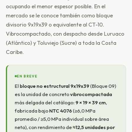
ocupando el menor espesor posible. En el
mercado se le conoce también como bloque
divisorio 9x19x39 o equivalente al CT-10.
Vibrocompactado, con despacho desde Luruaco
(Atlántico) y Toluviejo (Sucre) a toda la Costa
Caribe.
EN BREVE
El
bloque no estructural 9x19x39
(Bloque 09)
es la unidad de concreto
vibrocompactada
más delgada del catálogo:
9 × 19 × 39 cm
,
fabricada bajo
NTC 4076
(≥6,0 MPa
promedio / ≥5,0 MPa individual sobre área
neta), con rendimiento de
≈12,5 unidades por