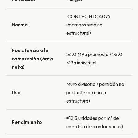
ICONTEC NTC 4076
Norma
(mampostería no
estructural)
Resistencia a la
≥6,0 MPa promedio / ≥5,0
compresión (área
MPa individual
neta)
Muro divisorio / partición no
Uso
portante (no carga
estructura)
≈12,5 unidades por m² de
Rendimiento
muro (sin descontar vanos)