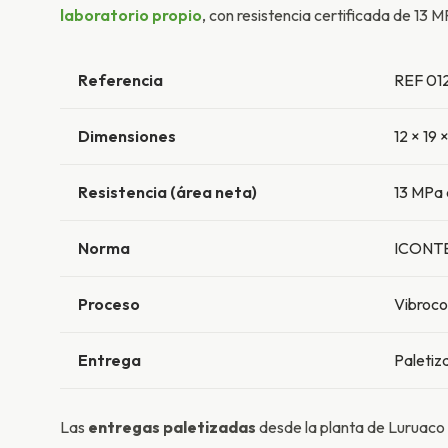
laboratorio propio
, con resistencia certificada de 13 
Referencia
REF 012
Dimensiones
12 × 19 
Resistencia (área neta)
13 MPa 
Norma
ICONT
Proceso
Vibroc
Entrega
Paletiz
Las
entregas paletizadas
desde la planta de Luruaco 