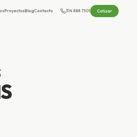
os
Proyectos
Blog
Contacto
314 888 7501
Cotizar
s
IS