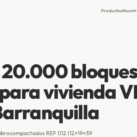
Productos
Nosotr
: 20.000 bloque
 para vivienda V
Barranquilla
vibrocompactados REF 012 (12×19×39