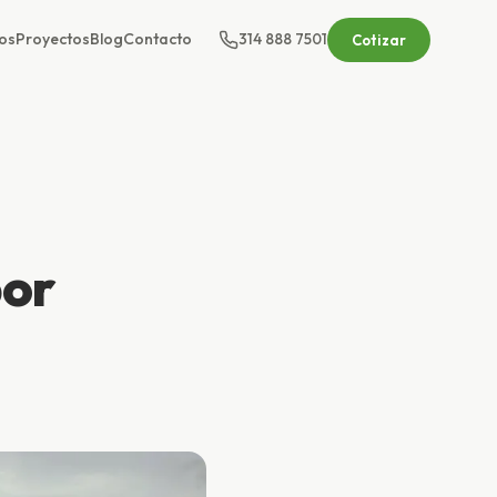
os
Proyectos
Blog
Contacto
314 888 7501
Cotizar
por