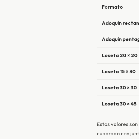
Formato
Adoquin rectan
Adoquin penta
Loseta 20 × 20
Loseta 15 × 30
Loseta 30 × 30
Loseta 30 × 45
Estos valores son
cuadrado con junt