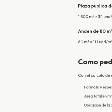
Plaza publica d
1,500 m² × 34 und
Anden de 80 m²
80 m² × 11.1 und/
Como pedi
Con el calculo de 
Formato y espes
Area total en m²
Ubicacion de la 