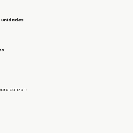
 unidades
.
es
.
para cotizar: