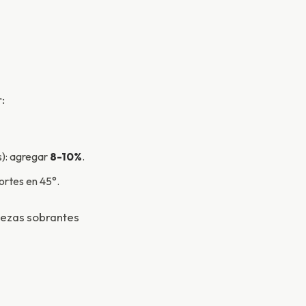
:
s): agregar
8-10%
.
ortes en 45°.
iezas sobrantes