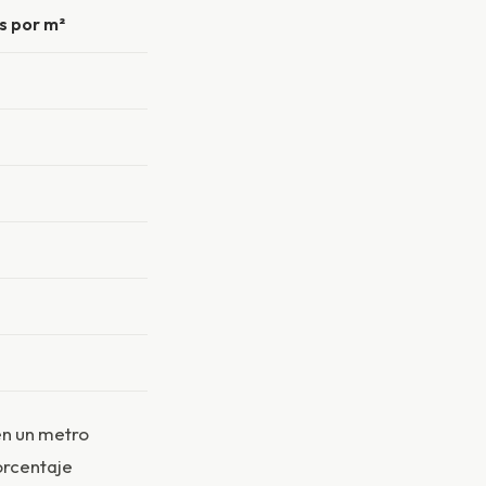
s por m²
en un metro
orcentaje