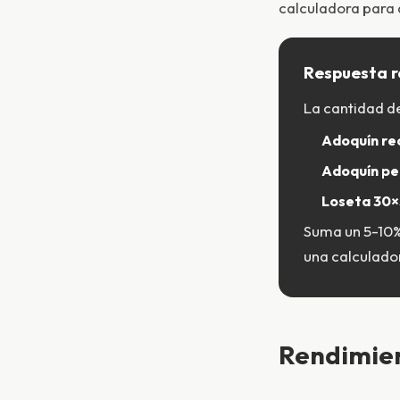
calculadora para 
Respuesta r
La cantidad d
Adoquín re
Adoquín pe
Loseta 30×
Suma un 5-10%
una calculado
Rendimien