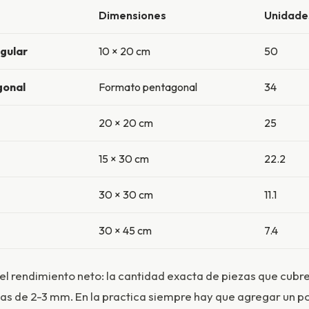
Dimensiones
Unidade
gular
10 × 20 cm
50
gonal
Formato pentagonal
34
20 × 20 cm
25
15 × 30 cm
22.2
30 × 30 cm
11.1
30 × 45 cm
7.4
 el rendimiento neto: la cantidad exacta de piezas que cubr
as de 2-3 mm. En la practica siempre hay que agregar un p