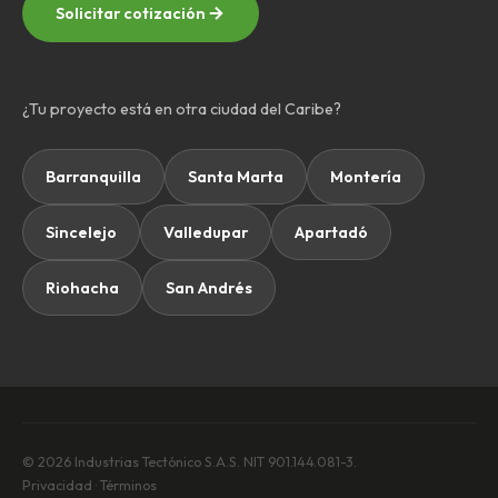
Solicitar cotización
¿Tu proyecto está en otra ciudad del Caribe?
Barranquilla
Santa Marta
Montería
Sincelejo
Valledupar
Apartadó
Riohacha
San Andrés
© 2026 Industrias Tectónico S.A.S. NIT 901.144.081-3.
Privacidad
·
Términos