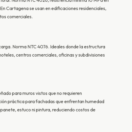
tural. Norma NTC 4026, resistencia mínima 10 MPa en
 En Cartagena se usan en edificaciones residenciales,
tos comerciales.
 carga. Norma NTC 4076. Ideales donde la estructura
hoteles, centros comerciales, oficinas y subdivisiones
eñado para muros vistos que no requieren
ución práctica para fachadas que enfrentan humedad
 panete, estuco ni pintura, reduciendo costos de