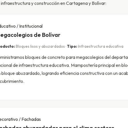
nfraestructura y construcción en Cartagena y Bolívar:
ucativo / Institucional
egacolegios de Bolívar
oducto:
Bloques lisos y abuzardados ·
Tipo:
Infraestructura educativa
ministramos bloques de concreto para megacolegios del depart
cional de infraestructura educativa. Mampostería principal en bl
 bloque abuzardado, logrando eficiencia constructiva con un aca
cubrimiento.
ecorativo / Fachadas
achadas abuzardadas para el clima costero