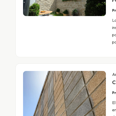
Pr
Lo
in
pa
po
Ar
C
Pr
El
en