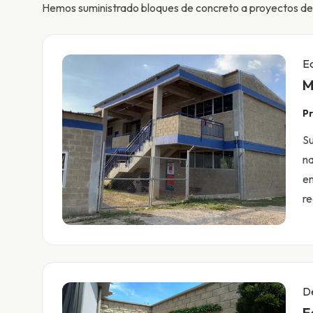
Hemos suministrado bloques de concreto a proyectos de i
Ed
M
Pr
Su
na
en
re
D
F