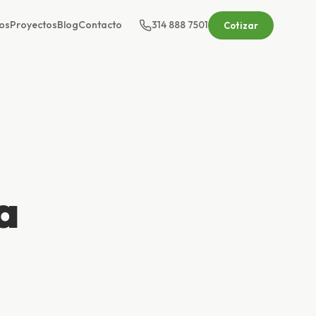
os
Proyectos
Blog
Contacto
314 888 7501
Cotizar
a